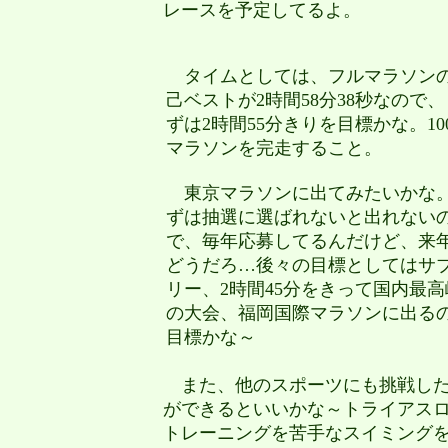
レースを予定してるよ。
タイムとしては、
フルマラソン
己ベストが2時間58分38秒なので、
ずは2時間55分きりを目標
かな。10
マラソンを
完走
すること。
東京マラソンに出てみたいかな
ずは抽選に選ばれないと出れない
で、毎年応募してるんだけど、来
どうだろ…後々の
目標としてはサ
リー
、2時間45分をきって国内最高
の大会、福岡国際マラソンに出る
目標かな～
また、他のスポーツにも挑戦した
ができるといいかな～トライアス
トレーニングを苦手なスイミング