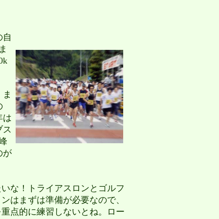
の自
ま
0k
。ま
の
年は
ブス
峰
のが
いな！トライアスロンとゴルフ
ロンはまずは準備が必要なので、
を重点的に練習しないとね。ロー